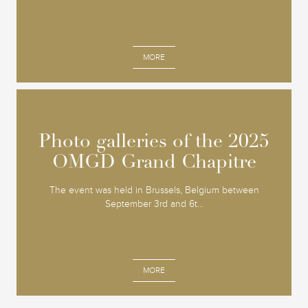
MORE
Photo galleries of the 2025
Photo galleries of the 2025
OMGD Grand Chapitre
OMGD Grand Chapitre
The event was held in Brussels, Belgium between
September 3rd and 6t...
MORE