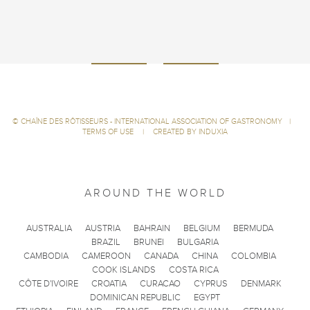
©
CHAÎNE DES RÔTISSEURS - INTERNATIONAL ASSOCIATION OF GASTRONOMY
|
TERMS OF USE
|
CREATED BY INDUXIA
AROUND THE WORLD
AUSTRALIA
AUSTRIA
BAHRAIN
BELGIUM
BERMUDA
BRAZIL
BRUNEI
BULGARIA
CAMBODIA
CAMEROON
CANADA
CHINA
COLOMBIA
COOK ISLANDS
COSTA RICA
CÔTE D'IVOIRE
CROATIA
CURACAO
CYPRUS
DENMARK
DOMINICAN REPUBLIC
EGYPT