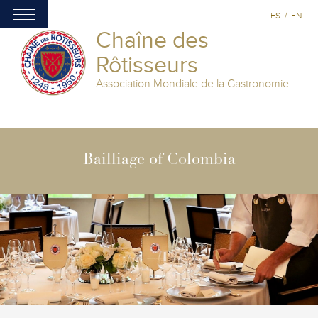
ES
/
EN
Chaîne des
Rôtisseurs
Association Mondiale de la Gastronomie
Bailliage of Colombia