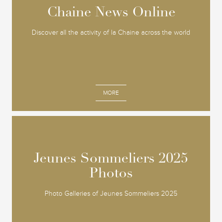
Chaine News Online
Chaine News Online
Discover all the activity of la Chaine across the world
MORE
Jeunes Sommeliers 2025
Jeunes Sommeliers 2025
Photos
Photos
Photo Galleries of Jeunes Sommeliers 2025