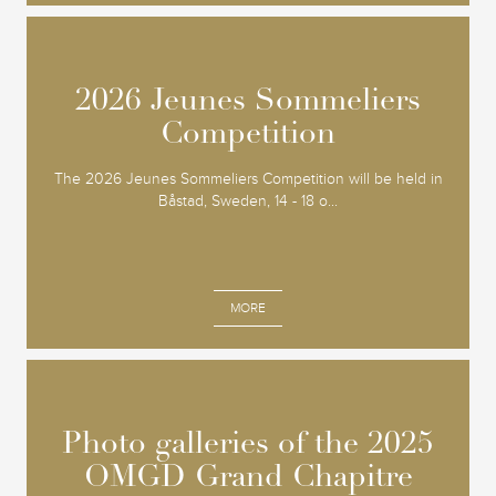
2026 Jeunes Sommeliers
2026 Jeunes Sommeliers
Competition
Competition
The 2026 Jeunes Sommeliers Competition will be held in
Båstad, Sweden, 14 - 18 o...
MORE
Photo galleries of the 2025
Photo galleries of the 2025
OMGD Grand Chapitre
OMGD Grand Chapitre