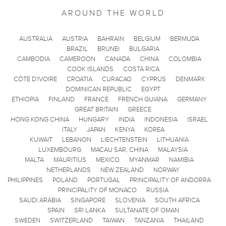
AROUND THE WORLD
AUSTRALIA
AUSTRIA
BAHRAIN
BELGIUM
BERMUDA
BRAZIL
BRUNEI
BULGARIA
CAMBODIA
CAMEROON
CANADA
CHINA
COLOMBIA
COOK ISLANDS
COSTA RICA
CÔTE D'IVOIRE
CROATIA
CURACAO
CYPRUS
DENMARK
DOMINICAN REPUBLIC
EGYPT
ETHIOPIA
FINLAND
FRANCE
FRENCH GUIANA
GERMANY
GREAT BRITAIN
GREECE
HONG KONG CHINA
HUNGARY
INDIA
INDONESIA
ISRAEL
ITALY
JAPAN
KENYA
KOREA
KUWAIT
LEBANON
LIECHTENSTEIN
LITHUANIA
LUXEMBOURG
MACAU SAR, CHINA
MALAYSIA
MALTA
MAURITIUS
MEXICO
MYANMAR
NAMIBIA
NETHERLANDS
NEW ZEALAND
NORWAY
PHILIPPINES
POLAND
PORTUGAL
PRINCIPALITY OF ANDORRA
PRINCIPALITY OF MONACO
RUSSIA
SAUDI ARABIA
SINGAPORE
SLOVENIA
SOUTH AFRICA
SPAIN
SRI LANKA
SULTANATE OF OMAN
SWEDEN
SWITZERLAND
TAIWAN
TANZANIA
THAILAND