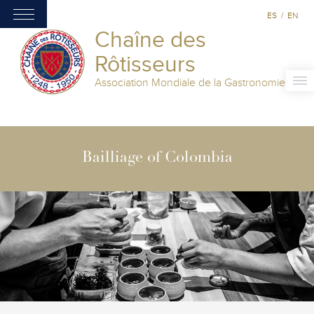
ES
/
EN
Chaîne des
Rôtisseurs
Association Mondiale de la Gastronomie
Bailliage of Colombia