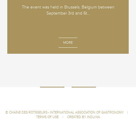
The event was held in Brussels, Belgium between
September 3rd and 6t...
MORE
©
CHAÎNE DES RÔTISSEURS - INTERNATIONAL ASSOCIATION OF GASTRONOMY
|
TERMS OF USE
|
CREATED BY INDUXIA