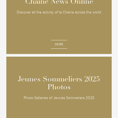
Chaine News Online
Chaine News Online
Discover all the activity of la Chaine across the world
MORE
Jeunes Sommeliers 2025
Jeunes Sommeliers 2025
Photos
Photos
Photo Galleries of Jeunes Sommeliers 2025