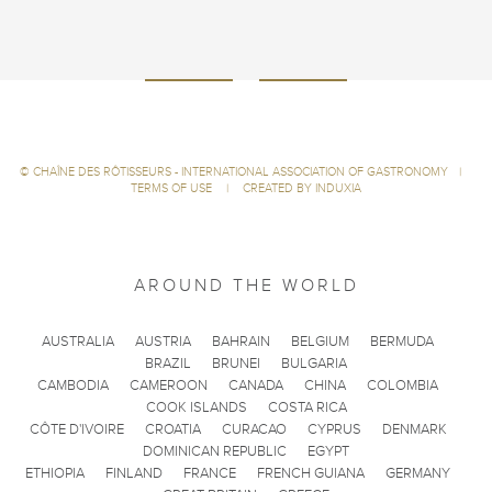
©
CHAÎNE DES RÔTISSEURS - INTERNATIONAL ASSOCIATION OF GASTRONOMY
|
TERMS OF USE
|
CREATED BY INDUXIA
AROUND THE WORLD
AUSTRALIA
AUSTRIA
BAHRAIN
BELGIUM
BERMUDA
BRAZIL
BRUNEI
BULGARIA
CAMBODIA
CAMEROON
CANADA
CHINA
COLOMBIA
COOK ISLANDS
COSTA RICA
CÔTE D'IVOIRE
CROATIA
CURACAO
CYPRUS
DENMARK
DOMINICAN REPUBLIC
EGYPT
ETHIOPIA
FINLAND
FRANCE
FRENCH GUIANA
GERMANY