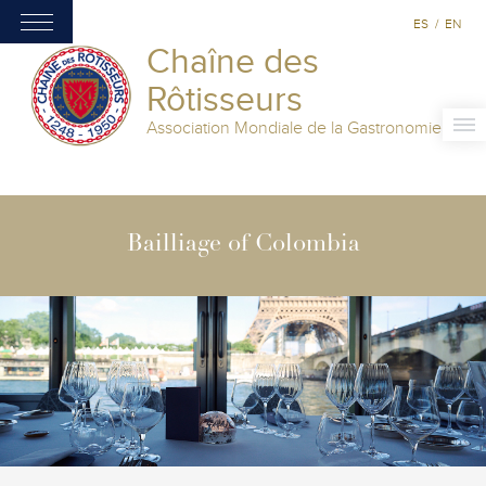
ES
/
EN
Chaîne des
Rôtisseurs
Association Mondiale de la Gastronomie
Bailliage of Colombia