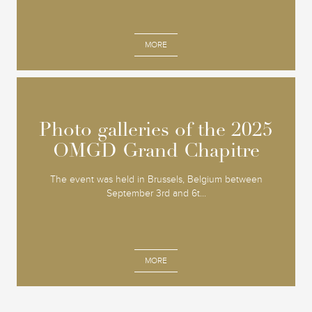
MORE
Photo galleries of the 2025
Photo galleries of the 2025
OMGD Grand Chapitre
OMGD Grand Chapitre
The event was held in Brussels, Belgium between
September 3rd and 6t...
MORE