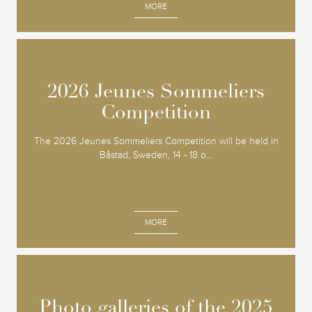
MORE
2026 Jeunes Sommeliers
2026 Jeunes Sommeliers
Competition
Competition
The 2026 Jeunes Sommeliers Competition will be held in
Båstad, Sweden, 14 - 18 o...
MORE
Photo galleries of the 2025
Photo galleries of the 2025