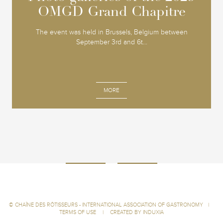
OMGD Grand Chapitre
OMGD Grand Chapitre
The event was held in Brussels, Belgium between
September 3rd and 6t...
MORE
©
CHAÎNE DES RÔTISSEURS - INTERNATIONAL ASSOCIATION OF GASTRONOMY
|
TERMS OF USE
|
CREATED BY INDUXIA