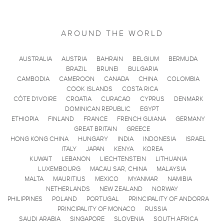
AROUND THE WORLD
AUSTRALIA
AUSTRIA
BAHRAIN
BELGIUM
BERMUDA
BRAZIL
BRUNEI
BULGARIA
CAMBODIA
CAMEROON
CANADA
CHINA
COLOMBIA
COOK ISLANDS
COSTA RICA
CÔTE D'IVOIRE
CROATIA
CURACAO
CYPRUS
DENMARK
DOMINICAN REPUBLIC
EGYPT
ETHIOPIA
FINLAND
FRANCE
FRENCH GUIANA
GERMANY
GREAT BRITAIN
GREECE
HONG KONG CHINA
HUNGARY
INDIA
INDONESIA
ISRAEL
ITALY
JAPAN
KENYA
KOREA
KUWAIT
LEBANON
LIECHTENSTEIN
LITHUANIA
LUXEMBOURG
MACAU SAR, CHINA
MALAYSIA
MALTA
MAURITIUS
MEXICO
MYANMAR
NAMIBIA
NETHERLANDS
NEW ZEALAND
NORWAY
PHILIPPINES
POLAND
PORTUGAL
PRINCIPALITY OF ANDORRA
PRINCIPALITY OF MONACO
RUSSIA
SAUDI ARABIA
SINGAPORE
SLOVENIA
SOUTH AFRICA