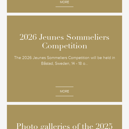
MORE
2026 Jeunes Sommeliers
2026 Jeunes Sommeliers
Competition
Competition
The 2026 Jeunes Sommeliers Competition will be held in
Båstad, Sweden, 14 - 18 o...
MORE
Photo galleries of the 2025
Photo galleries of the 2025