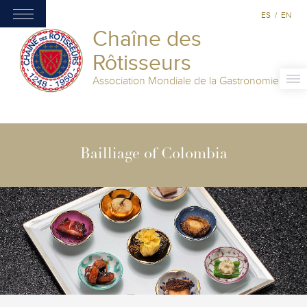
ES
/
EN
Chaîne des
Rôtisseurs
Association Mondiale de la Gastronomie
Bailliage of Colombia