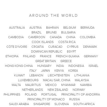
AROUND THE WORLD
AUSTRALIA
AUSTRIA
BAHRAIN
BELGIUM
BERMUDA
BRAZIL
BRUNEI
BULGARIA
CAMBODIA
CAMEROON
CANADA
CHINA
COLOMBIA
COOK ISLANDS
COSTA RICA
CÔTE D'IVOIRE
CROATIA
CURACAO
CYPRUS
DENMARK
DOMINICAN REPUBLIC
EGYPT
ETHIOPIA
FINLAND
FRANCE
FRENCH GUIANA
GERMANY
GREAT BRITAIN
GREECE
HONG KONG CHINA
HUNGARY
INDIA
INDONESIA
ISRAEL
ITALY
JAPAN
KENYA
KOREA
KUWAIT
LEBANON
LIECHTENSTEIN
LITHUANIA
LUXEMBOURG
MACAU SAR, CHINA
MALAYSIA
MALTA
MAURITIUS
MEXICO
MYANMAR
NAMIBIA
NETHERLANDS
NEW ZEALAND
NORWAY
PHILIPPINES
POLAND
PORTUGAL
PRINCIPALITY OF ANDORRA
PRINCIPALITY OF MONACO
RUSSIA
SAUDI ARABIA
SINGAPORE
SLOVENIA
SOUTH AFRICA