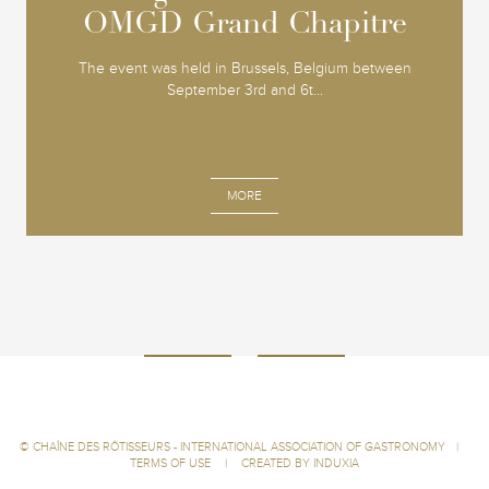
OMGD Grand Chapitre
OMGD Grand Chapitre
The event was held in Brussels, Belgium between
September 3rd and 6t...
MORE
©
CHAÎNE DES RÔTISSEURS - INTERNATIONAL ASSOCIATION OF GASTRONOMY
|
TERMS OF USE
|
CREATED BY INDUXIA