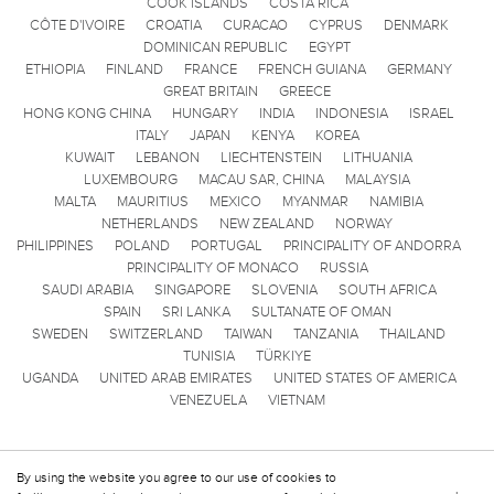
COOK ISLANDS
COSTA RICA
CÔTE D'IVOIRE
CROATIA
CURACAO
CYPRUS
DENMARK
DOMINICAN REPUBLIC
EGYPT
ETHIOPIA
FINLAND
FRANCE
FRENCH GUIANA
GERMANY
GREAT BRITAIN
GREECE
HONG KONG CHINA
HUNGARY
INDIA
INDONESIA
ISRAEL
ITALY
JAPAN
KENYA
KOREA
KUWAIT
LEBANON
LIECHTENSTEIN
LITHUANIA
LUXEMBOURG
MACAU SAR, CHINA
MALAYSIA
MALTA
MAURITIUS
MEXICO
MYANMAR
NAMIBIA
NETHERLANDS
NEW ZEALAND
NORWAY
PHILIPPINES
POLAND
PORTUGAL
PRINCIPALITY OF ANDORRA
PRINCIPALITY OF MONACO
RUSSIA
SAUDI ARABIA
SINGAPORE
SLOVENIA
SOUTH AFRICA
SPAIN
SRI LANKA
SULTANATE OF OMAN
SWEDEN
SWITZERLAND
TAIWAN
TANZANIA
THAILAND
TUNISIA
TÜRKIYE
UGANDA
UNITED ARAB EMIRATES
UNITED STATES OF AMERICA
VENEZUELA
VIETNAM
By using the website you agree to our use of cookies to