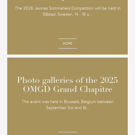
The 2026 Jeunes Sommeliers Competition will be held in
Båstad, Sweden, 14 - 18 o...
MORE
Photo galleries of the 2025
Photo galleries of the 2025
OMGD Grand Chapitre
OMGD Grand Chapitre
The event was held in Brussels, Belgium between
September 3rd and 6t...