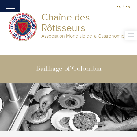
ES
/
EN
Chaîne des
Rôtisseurs
Association Mondiale de la Gastronomie
Bailliage of Colombia