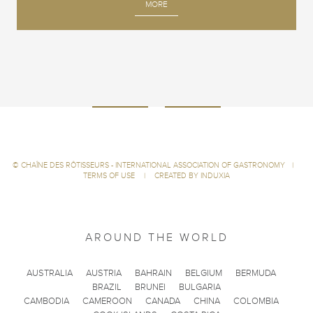
MORE
©
CHAÎNE DES RÔTISSEURS - INTERNATIONAL ASSOCIATION OF GASTRONOMY
|
TERMS OF USE
|
CREATED BY INDUXIA
AROUND THE WORLD
AUSTRALIA
AUSTRIA
BAHRAIN
BELGIUM
BERMUDA
BRAZIL
BRUNEI
BULGARIA
CAMBODIA
CAMEROON
CANADA
CHINA
COLOMBIA