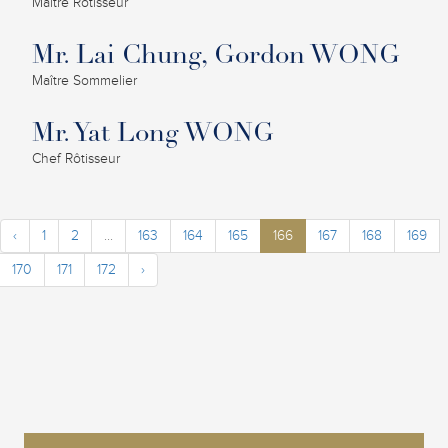
Maître Rôtisseur
Mr. Lai Chung, Gordon WONG
Maître Sommelier
Mr. Yat Long WONG
Chef Rôtisseur
‹
1
2
...
163
164
165
166
167
168
169
170
171
172
›